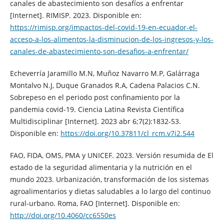
canales de abastecimiento son desafíos a enfrentar
[Internet]. RIMISP. 2023. Disponible en:
https://rimisp.org/impactos-del-covid-19-en-ecuador-el-
acceso-a-los-alimentos-la-disminucion-de-los-ingresos-y-los-
canales-de-abastecimiento-son-desafios-a-enfrentar/
Echeverría Jaramillo M.N, Muñoz Navarro M.P, Galárraga
Montalvo N.J, Duque Granados R.A, Cadena Palacios C.N.
Sobrepeso en el periodo post confinamiento por la
pandemia covid-19. Ciencia Latina Revista Científica
Multidisciplinar [Internet]. 2023 abr 6;7(2):1832-53.
Disponible en:
https://doi.org/10.37811/cl_rcm.v7i2.544
FAO, FIDA, OMS, PMA y UNICEF. 2023. Versión resumida de El
estado de la seguridad alimentaria y la nutrición en el
mundo 2023. Urbanización, transformación de los sistemas
agroalimentarios y dietas saludables a lo largo del continuo
rural-urbano. Roma, FAO [Internet]. Disponible en:
http://doi.org/10.4060/cc6550es