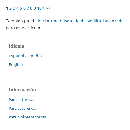
1
2
3
4
5
6
7
8
9
10
>
>>
También puede
Iniciar una búsqueda de similitud avanzada
para este artículo.
Idioma
Español (España)
English
Información
Para lectores/as
Para autores/as
Para bibliotecarios/as