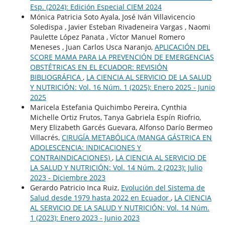
Esp. (2024): Edición Especial CIEM 2024
Mónica Patricia Soto Ayala, José Iván Villavicencio
Soledispa , Javier Esteban Rivadeneira Vargas , Naomi
Paulette López Panata , Víctor Manuel Romero
Meneses , Juan Carlos Usca Naranjo,
APLICACIÓN DEL
SCORE MAMA PARA LA PREVENCIÓN DE EMERGENCIAS
OBSTÉTRICAS EN EL ECUADOR: REVISIÓN
BIBLIOGRÁFICA
,
LA CIENCIA AL SERVICIO DE LA SALUD
Y NUTRICIÓN: Vol. 16 Núm. 1 (2025): Enero 2025 - Junio
2025
Maricela Estefania Quichimbo Pereira, Cynthia
Michelle Ortiz Frutos, Tanya Gabriela Espín Riofrio,
Mery Elizabeth Garcés Guevara, Alfonso Darío Bermeo
Villacrés,
CIRUGÍA METABÓLICA (MANGA GÁSTRICA EN
ADOLESCENCIA: INDICACIONES Y
CONTRAINDICACIONES)
,
LA CIENCIA AL SERVICIO DE
LA SALUD Y NUTRICIÓN: Vol. 14 Núm. 2 (2023): Julio
2023 - Diciembre 2023
Gerardo Patricio Inca Ruiz,
Evolución del Sistema de
Salud desde 1979 hasta 2022 en Ecuador
,
LA CIENCIA
AL SERVICIO DE LA SALUD Y NUTRICIÓN: Vol. 14 Núm.
1 (2023): Enero 2023 - Junio 2023