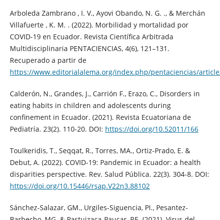
Arboleda Zambrano , I. V., Ayovi Obando, N. G. ., & Merchán
Villafuerte , K. M. . (2022). Morbilidad y mortalidad por
COVID-19 en Ecuador. Revista Científica Arbitrada
Multidisciplinaria PENTACIENCIAS, 4(6), 121–131.
Recuperado a partir de
https://www.editorialalema.org/index.php/pentaciencias/articl
Calderón, N., Grandes, J., Carrión F., Erazo, C., Disorders in
eating habits in children and adolescents during
confinement in Ecuador. (2021). Revista Ecuatoriana de
Pediatría. 23(2). 110-20. DOI:
https://doi.org/10.52011/166
Toulkeridis, T., Seqqat, R., Torres, MA., Ortiz-Prado, E. &
Debut, A. (2022). COVID-19: Pandemic in Ecuador: a health
disparities perspective. Rev. Salud Pública. 22(3). 304-8. DOI:
https://doi.org/10.15446/rsap.V22n3.88102
Sánchez-Salazar, GM., Urgiles-Siguencia, PI., Pesantez-
Barbecho, MG. & Pastuizaca-Paucar, RE. (2021). Virus del