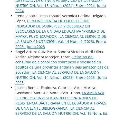
OBESIDAD
,
LA CIENCIA AL SERVICIO DE LA SALUD Y
NUTRICIÓN: Vol. 15 Núm. 1 (2024): Enero 2024 -Junio
2024
Irene Jahaira Lema Lobato, Verónica Carlina Delgado
López,
CIRCUNFERENCIA DE CUELLO COMO
INDICADOR DE SOBREPESO Y OBESIDAD EN
ESCOLARES DE LA UNIDAD EDUCATIVA “PRIMERO DE
MAYO”, PUYO-ECUADOR
,
LA CIENCIA AL SERVICIO DE
LA SALUD Y NUTRICIÓN: Vol. 14 Núm. 1 (2023): Enero
2023 - Junio 2023
Ángel Arturo Ruiz Parra, Sandra Victoria Abril Ulloa,
Yadira Alejandra Morejon Teran,
Relación del
consumo de alcohol con sobrepeso y obesidad en
adultos de una provincia andina y seis amazónicas del
ecuador
,
LA CIENCIA AL SERVICIO DE LA SALUD Y
NUTRICIÓN: Vol. 14 Núm. 1 (2023): Enero 2023 - Junio
2023
Joselin Bonilla-Espinoza, Gabriela Vaca, Marilyn
Geovanna Mora-De Mora, Irvin Tubon,
LA AMENAZA
SILENCIOSA: INVESTIGANDO LOS PATRONES DE
RESISTENCIA BACTERIANA EN EL ECUADOR A TRAVÉS
DE UNA LENTE BIBLIOGRÁFICA
,
LA CIENCIA AL
SERVICIO DE LA SALUD Y NUTRICIÓN: Vol. 15 Núm. Ed.