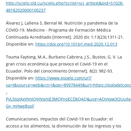
http://scielo.sld.cu/scielo.php?script=sci_arttext&pid=S1028-
48182020000100237
Álvarez J, Lallena S, Bernal M. Nutrición y pandemia de la
COVID-19. Medicine - Programa de Formación Médica
Continuada Acreditado [Internet]. 2020 dic 1;13(23):1311-21.
Disponible en:
https://doi.org/10.1016/j.med.2020.12.013
Touma Faytong, M.A., Burbano Cabrera, J.S., Bustos, G. V. La
gran crisis económica que provoco el Covid-19 en el
Ecuador. Polo del conocimiento [Internet]. 8(2): 982-93.
Disponible en:
https://www.google.com/url?
sa=t&source=web&rct=j&opi=89978449&url=https://polodelcono
-
PyL5tqJAxVJmIQIHVqmE3MQFnoECDkQAQ&usg=AOvVaw3OUu9a
Gy_mHwgBspF
Comunicaciones. Impactos del Covid-19 en Ecuador: el
acceso a los alimentos, la disminución de los ingresos y los