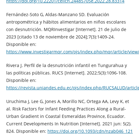
https://doi.org/10.22201/ceiich.24485705e.2022.28.83314
Fernández-Soto G, Aldas-Manzano SD. Evaluación
antropométrica y hábitos alimentarios en niños escolares
con desnutrición. MQRInvestigar [Internet]. 21 de julio de
2023 [citado 13 de noviembre de 2024];7(3):1409-24.
Disponible en:
https://www.investigarmqr.com/ojs/index.php/mqr/article/view
Rivera J. Perfil de la desnutrición infantil en Tungurahua y
las políticas públicas. RUCS [Internet]. 2022;5(3):1096-108.
Disponible en:
https://revista.uniandes.edu.ec/ojs/index.php/RUCSALUD/articl
Uruchima J, Lee G, Jones A, Morillo NC, Ortega AA, Levy K, et
al. Risk Factors for Infant Feeding Practices Along a Rural-
Urban Gradient in Coastal Esmeraldas Province, Ecuador.
Current Developments In Nutrition [Internet]. 2021 jun: 5(2).
824. Disponible en:
https://doi.org/10.1093/cdn/nzab046_121