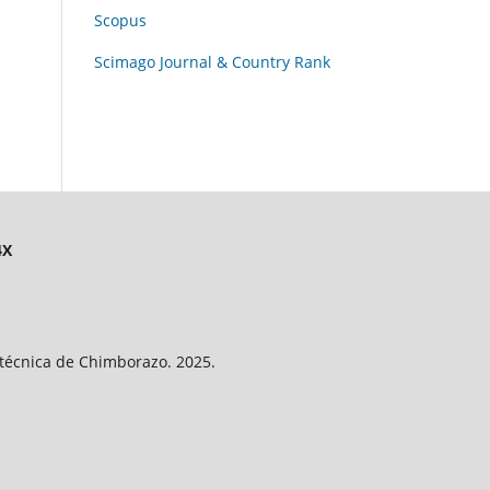
Scopus
Scimago Journal & Country Rank
4X
litécnica de Chimborazo. 2025.