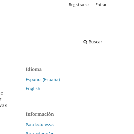
Registrarse
Entrar
Buscar
Idioma
Español (España)
English
ce
r
ya a
Información
Para lectores/as
Para autores/as