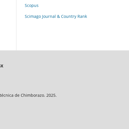
Scopus
Scimago Journal & Country Rank
4X
litécnica de Chimborazo. 2025.