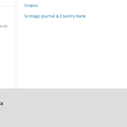
Scopus
Scimago Journal & Country Rank
36-45
4X