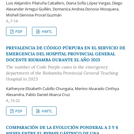
Luis Alejandro Pilatuña Caballero, Diana Sofía López Vargas, Diego
Alexander Arregui Guillén, Domenica Andrea Donoso Mosquera,
Mishell Dennise Procel Guzmán
A_7-14
PDF
HMTL
PREVALENCIA DE CÓDIGO PÚRPURA EN EL SERVICIO DE
EMERGENCIA DEL HOSPITAL PROVINCIAL GENERAL
DOCENTE RIOBAMBA DURANTE EL AÑO 2023
The number of Code Purple cases in the emergency
department of the Riobamba Provincial General Teaching
Hospital in 2023
Katheryne Elizabeth Cubillo Chungata, Merino Alvarado Cinthya
Alexandra, Pablo Daniel Abarca Cruz
A_15-22
PDF
HMTL
COMPARACIÓN DE LA EVOLUCIÓN PONDERAL A 3 Y 6
MESES ENTRE EL BYPASS GÁSTRICO DE UNA