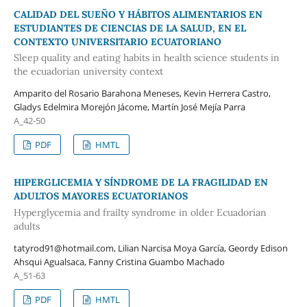
CALIDAD DEL SUEÑO Y HÁBITOS ALIMENTARIOS EN
ESTUDIANTES DE CIENCIAS DE LA SALUD, EN EL
CONTEXTO UNIVERSITARIO ECUATORIANO
Sleep quality and eating habits in health science students in
the ecuadorian university context
Amparito del Rosario Barahona Meneses, Kevin Herrera Castro,
Gladys Edelmira Morejón Jácome, Martín José Mejía Parra
A_42-50
PDF
HMTL
HIPERGLICEMIA Y SÍNDROME DE LA FRAGILIDAD EN
ADULTOS MAYORES ECUATORIANOS
Hyperglycemia and frailty syndrome in older Ecuadorian
adults
tatyrod91@hotmail.com, Lilian Narcisa Moya García, Geordy Edison
Ahsqui Agualsaca, Fanny Cristina Guambo Machado
A_51-63
PDF
HMTL