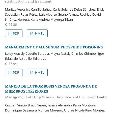
stratification, and treatment
Maritza Verónica Carrillo Sañay, Carla Solange Defaz Sánchez, Erick
Sebastián Rojas Pérez, Luis Alberto Guano Armas, Rodrigo David
Jiménez Herrera, Karla Andrea Mayorga Tibán
C_75-86
PDF
HMTL
MANAGEMENT OF ALUMINUM PHOSPHIDE POISONING
Leidy Aracely Cedeño Sarabia, Mayra Nataly Chimbo Chimbo , Igor
Eduardo Astudillo Skliarova
C_87-94
PDF
HMTL
MANEJO DE LA TROMBOSIS VENOSA PROFUNDA DE
MIEMBROS INFERIORES
Management of Deep Venous Thrombosis of the Lower Limbs
Cristian Vinicio Bravo Yépez, Jessica Alejandra Parra Montoya,
Dominique Dayanara Montes Moreno, Andrea Nicole Pino Montes,