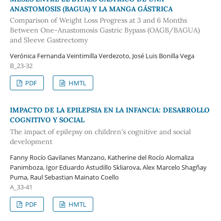
ANASTOMOSIS (BAGUA) Y LA MANGA GÁSTRICA
Comparison of Weight Loss Progress at 3 and 6 Months
Between One-Anastomosis Gastric Bypass (OAGB/BAGUA)
and Sleeve Gastrectomy
Verónica Fernanda Veintimilla Verdezoto, José Luis Bonilla Vega
B_23-32
PDF
HMTL
IMPACTO DE LA EPILEPSIA EN LA INFANCIA: DESARROLLO
COGNITIVO Y SOCIAL
The impact of epilepsy on children's cognitive and social
development
Fanny Rocío Gavilanes Manzano, Katherine del Rocío Alomaliza
Panimboza, Igor Eduardo Astudillo Skliarova, Alex Marcelo Shagñay
Puma, Raul Sebastian Mainato Coello
A_33-41
PDF
HMTL