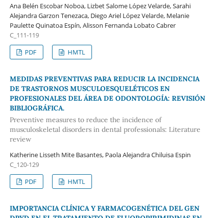
Ana Belén Escobar Noboa, Lizbet Salome López Velarde, Sarahi
Alejandra Garzon Tenezaca, Diego Ariel López Velarde, Melanie
Paulette Quinatoa Espín, Alisson Fernanda Lobato Cabrer
C_111-119
PDF
HMTL
MEDIDAS PREVENTIVAS PARA REDUCIR LA INCIDENCIA
DE TRASTORNOS MUSCULOESQUELÉTICOS EN
PROFESIONALES DEL ÁREA DE ODONTOLOGÍA: REVISIÓN
BIBLIOGRÁFICA.
Preventive measures to reduce the incidence of
musculoskeletal disorders in dental professionals: Literature
review
Katherine Lisseth Mite Basantes, Paola Alejandra Chiluisa Espin
C_120-129
PDF
HMTL
IMPORTANCIA CLÍNICA Y FARMACOGENÉTICA DEL GEN
DPYD EN EL TRATAMIENTO DE FLUOROPIRIMIDINAS EN