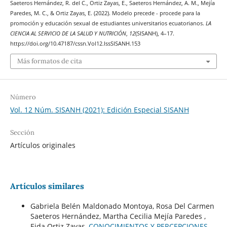
Saeteros Hernández, R. del C., Ortiz Zayas, E., Saeteros Hernández, A. M., Mejía
Paredes, M. C., & Ortiz Zayas, E. (2022). Modelo precede - procede para la
promoción y educación sexual de estudiantes universitarios ecuatorianos.
LA
CIENCIA AL SERVICIO DE LA SALUD Y NUTRICIÓN
,
12
(SISANH), 4–17.
https://doi.org/10.47187/cssn.Vol12.IssSISANH.153
Más formatos de cita
Número
Vol. 12 Núm. SISANH (2021): Edición Especial SISANH
Sección
Artículos originales
Artículos similares
Gabriela Belén Maldonado Montoya, Rosa Del Carmen
Saeteros Hernández, Martha Cecilia Mejía Paredes ,
Eida Ortiz Zayas,
CONOCIMIENTOS Y PERCEPCIONES