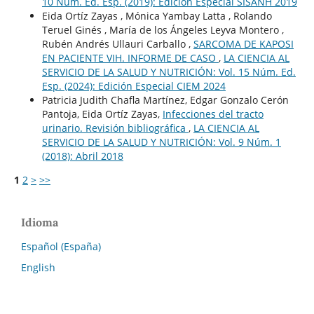
10 Núm. Ed. Esp. (2019): Edición Especial SISANH 2019
Eida Ortíz Zayas , Mónica Yambay Latta , Rolando
Teruel Ginés , María de los Ángeles Leyva Montero ,
Rubén Andrés Ullauri Carballo ,
SARCOMA DE KAPOSI
EN PACIENTE VIH. INFORME DE CASO
,
LA CIENCIA AL
SERVICIO DE LA SALUD Y NUTRICIÓN: Vol. 15 Núm. Ed.
Esp. (2024): Edición Especial CIEM 2024
Patricia Judith Chafla Martínez, Edgar Gonzalo Cerón
Pantoja, Eida Ortíz Zayas,
Infecciones del tracto
urinario. Revisión bibliográfica
,
LA CIENCIA AL
SERVICIO DE LA SALUD Y NUTRICIÓN: Vol. 9 Núm. 1
(2018): Abril 2018
1
2
>
>>
Idioma
Español (España)
English