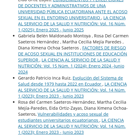
DE DOCENTES Y ADMINISTRATIVOS DE UNA
UNIVERSIDAD PÚBLICA ECUATORIANA ANTE EL ACOSO
SEXUAL EN EL ENTORNO UNIVERSITARIO
,
LA CIENCIA
AL SERVICIO DE LA SALUD Y NUTRICIÓN: Vol. 16 Núm.
1 (2025): Enero 2025 - Junio 2025
Gabriela Belén Maldonado Montoya , Rosa Del Carmen
Saeteros Hernández , Martha Cecilia Mejía Paredes ,
Diana Ximena Ochoa Saeteros ,
FACTORES DE RIESGO
DE ACOSO SEXUAL EN INSTITUCIONES DE EDUCACIÓN
SUPERIOR
,
LA CIENCIA AL SERVICIO DE LA SALUD Y
NUTRICIÓN: Vol. 15 Núm. 1 (2024): Enero 2024 -Junio
2024
Gerardo Patricio Inca Ruiz,
Evolución del Sistema de
Salud desde 1979 hasta 2022 en Ecuador
,
LA CIENCIA
AL SERVICIO DE LA SALUD Y NUTRICIÓN: Vol. 14 Núm.
1 (2023): Enero 2023 - Junio 2023
Rosa del Carmen Saeteros-Hernández, Martha Cecilia
Mejía-Paredes, Eida Ortiz-Zayas, Diana Ximena Ochoa-
Saeteros,
Vulnerabilidades y acoso sexual de
estudiantes universitarios ecuatorianos
,
LA CIENCIA
AL SERVICIO DE LA SALUD Y NUTRICIÓN: Vol. 14 Núm.
1 (2023): Enero 2023 - Junio 2023