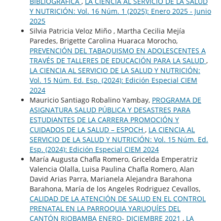
BIBLIOGRÁFICA
,
LA CIENCIA AL SERVICIO DE LA SALUD
Y NUTRICIÓN: Vol. 16 Núm. 1 (2025): Enero 2025 - Junio
2025
Silvia Patricia Veloz Miño , Martha Cecilia Mejía
Paredes, Brigette Carolina Huaraca Morocho,
PREVENCIÓN DEL TABAQUISMO EN ADOLESCENTES A
TRAVÉS DE TALLERES DE EDUCACIÓN PARA LA SALUD
,
LA CIENCIA AL SERVICIO DE LA SALUD Y NUTRICIÓN:
Vol. 15 Núm. Ed. Esp. (2024): Edición Especial CIEM
2024
Mauricio Santiago Robalino Yambay,
PROGRAMA DE
ASIGNATURA SALUD PÚBLICA Y DESASTRES PARA
ESTUDIANTES DE LA CARRERA PROMOCIÓN Y
CUIDADOS DE LA SALUD – ESPOCH
,
LA CIENCIA AL
SERVICIO DE LA SALUD Y NUTRICIÓN: Vol. 15 Núm. Ed.
Esp. (2024): Edición Especial CIEM 2024
María Augusta Chafla Romero, Gricelda Emperatriz
Valencia Olalla, Luisa Paulina Chafla Romero, Alan
David Arias Parra, Marianela Alejandra Barahona
Barahona, María de los Angeles Rodriguez Cevallos,
CALIDAD DE LA ATENCIÓN DE SALUD EN EL CONTROL
PRENATAL EN LA PARROQUIA YARUQUÍES DEL
CANTÓN RIOBAMBA ENERO- DICIEMBRE 2021
,
LA