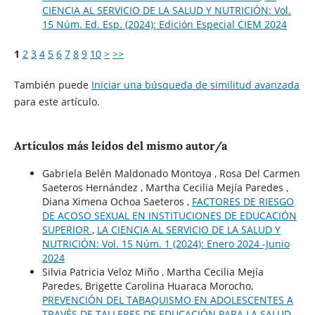
CIENCIA AL SERVICIO DE LA SALUD Y NUTRICIÓN: Vol.
15 Núm. Ed. Esp. (2024): Edición Especial CIEM 2024
1
2
3
4
5
6
7
8
9
10
>
>>
También puede
Iniciar una búsqueda de similitud avanzada
para este artículo.
Artículos más leídos del mismo autor/a
Gabriela Belén Maldonado Montoya , Rosa Del Carmen
Saeteros Hernández , Martha Cecilia Mejía Paredes ,
Diana Ximena Ochoa Saeteros ,
FACTORES DE RIESGO
DE ACOSO SEXUAL EN INSTITUCIONES DE EDUCACIÓN
SUPERIOR
,
LA CIENCIA AL SERVICIO DE LA SALUD Y
NUTRICIÓN: Vol. 15 Núm. 1 (2024): Enero 2024 -Junio
2024
Silvia Patricia Veloz Miño , Martha Cecilia Mejía
Paredes, Brigette Carolina Huaraca Morocho,
PREVENCIÓN DEL TABAQUISMO EN ADOLESCENTES A
TRAVÉS DE TALLERES DE EDUCACIÓN PARA LA SALUD
,